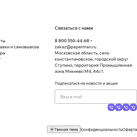
Связаться с нами
аты
8 800 550-44-68
тавки и самовывоза
zakaz@paperman.ru
ара
Московская область, село
т
константиновское, городской округ
Ступино, территория Промышленная
зона Михнево М4, 44с1.
Подписаться
на новости и акции
Темная тема
Конфиденциальность
Оферта