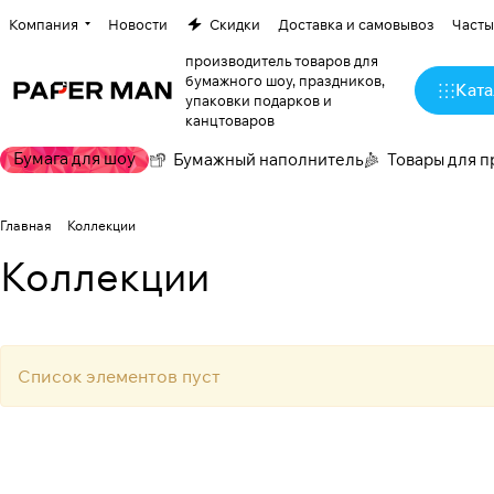
Компания
Новости
Скидки
Доставка и самовывоз
Часты
производитель товаров для
бумажного шоу, праздников,
Ката
упаковки подарков и
канцтоваров
Бумага для шоу
Бумажный наполнитель
Товары для п
Главная
Коллекции
Коллекции
Список элементов пуст