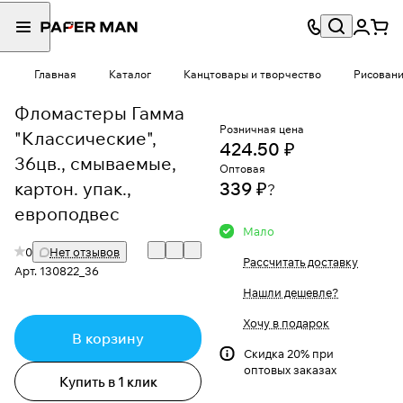
Главная
Каталог
Канцтовары и творчество
Рисован
Фломастеры Гамма
Розничная цена
"Классические",
424.50 ₽
36цв., смываемые,
Оптовая
картон. упак.,
339 ₽
?
европодвес
Мало
0
Нет отзывов
Рассчитать доставку
Арт.
130822_36
Нашли дешевле?
Хочу в подарок
В корзину
Скидка 20% при
оптовых заказах
Купить в 1 клик