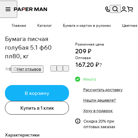
Главная
Каталог
Бумага и картон в рулонах
Цветная 
Бумага писчая
Розничная цена
голубая 5.1 ф60
209 ₽
пл80, кг
Оптовая
167.20 ₽
?
0
Нет отзывов
Много
Рассчитать доставку
В корзину
Нашли дешевле?
Купить в 1 клик
Хочу в подарок
Скидка 20% при
оптовых заказах
Характеристики