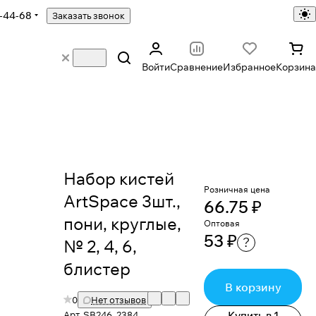
-44-68
Заказать звонок
Войти
Сравнение
Избранное
Корзина
Набор кистей
Розничная цена
ArtSpace 3шт.,
66.75 ₽
пони, круглые,
Оптовая
53 ₽
?
№ 2, 4, 6,
блистер
В корзину
0
Нет отзывов
Арт.
SB246_2384
Купить в 1