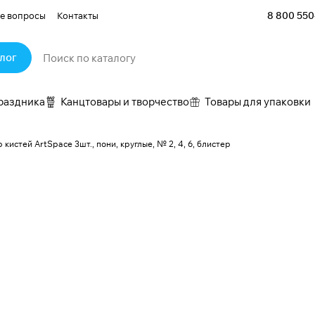
8 800 550
е вопросы
Контакты
лог
раздника
Канцтовары и творчество
Товары для упаковки
 кистей ArtSpace 3шт., пони, круглые, № 2, 4, 6, блистер