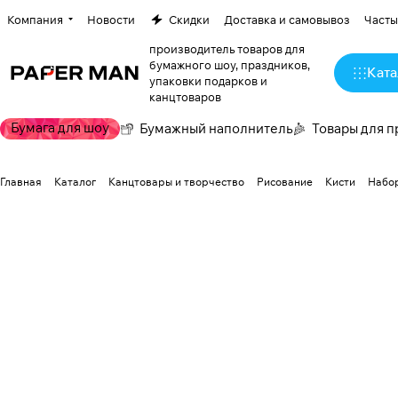
Компания
Новости
Скидки
Доставка и самовывоз
Часты
производитель товаров для
бумажного шоу, праздников,
Ката
упаковки подарков и
канцтоваров
Бумага для шоу
Бумажный наполнитель
Товары для п
Главная
Каталог
Канцтовары и творчество
Рисование
Кисти
Набор