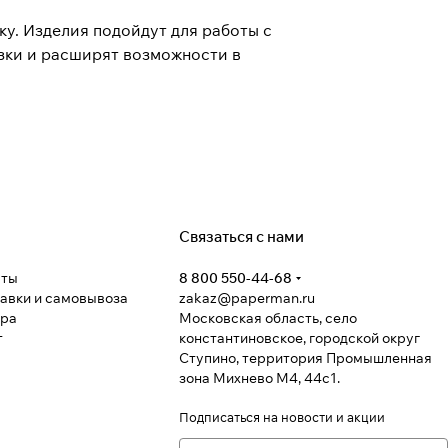
у. Изделия подойдут для работы с
зки и расширят возможности в
Связаться с нами
аты
8 800 550-44-68
тавки и самовывоза
zakaz@paperman.ru
ара
Московская область, село
т
константиновское, городской округ
Ступино, территория Промышленная
зона Михнево М4, 44с1.
Подписаться
на новости и акции